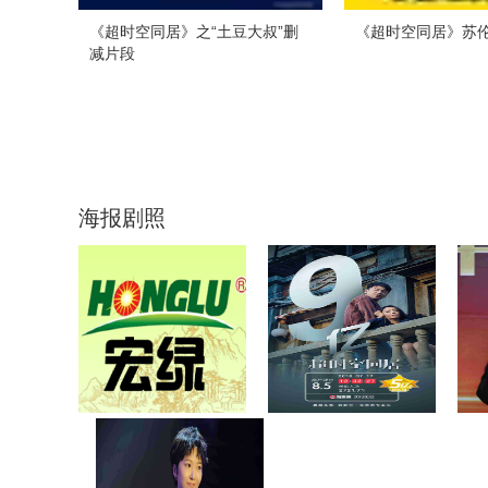
《超时空同居》之“土豆大叔”删
《超时空同居》苏
减片段
海报剧照