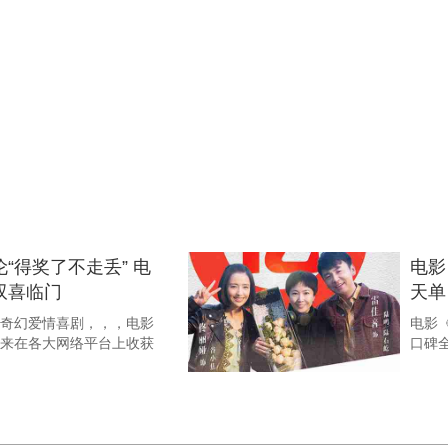
部影片亮相青岛推介
导演
丰富强势登陆暑期市场
苏伦
全国院线国产影片推介会暨市
201
，，，益达娱乐传媒暑
礼
演”奖，
时空同居》获第十七
电影
优秀青年电影创作奖
响热
，第17届中国电影华表奖在北京水立方
10月
、苏伦执导， ...
幕
音亮 ..
“得奖了不走丢” 电
电影
双喜临门
天单
喜剧，，，电影
电影《超
来在各大网络平台上收获
口碑全面看