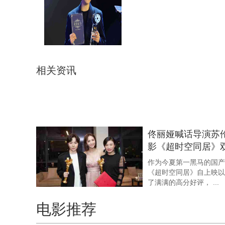
益达娱乐暑期档六
会 群星云集类型
“2018春季·第十六届
场研讨会”在山东青岛召开，
期档即将上映的 ...
相关资讯
苏伦导演电影《超
届中国电影华表奖
12月8日，，
隆重举行，，由徐峥监制、
佟丽娅喊话导演苏伦
影《超时空同居》
作为今夏第一黑马的国产奇幻爱情
《超时空同居》自上映以
了满满的高分好评， ...
电影推荐