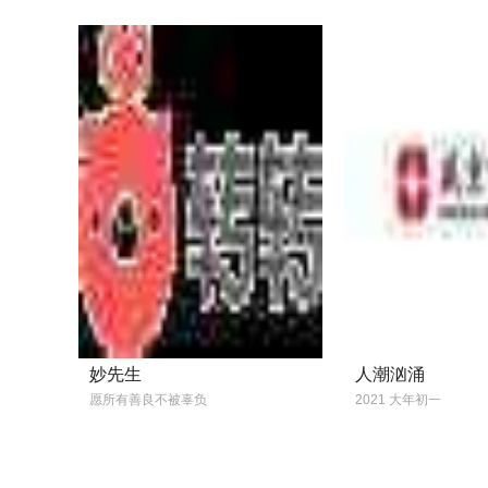
妙先生
人潮汹涌
愿所有善良不被辜负
2021 大年初一