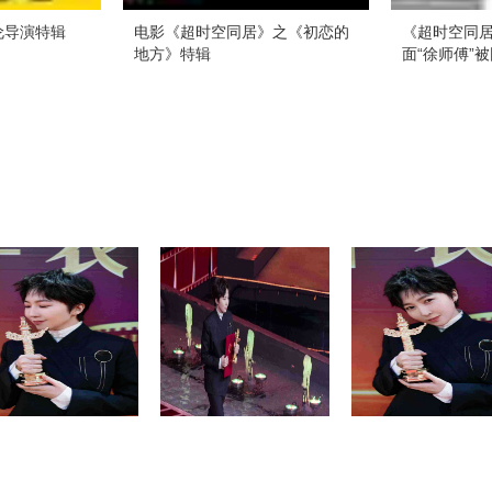
伦导演特辑
电影《超时空同居》之《初恋的
《超时空同
地方》特辑
面“徐师傅”被