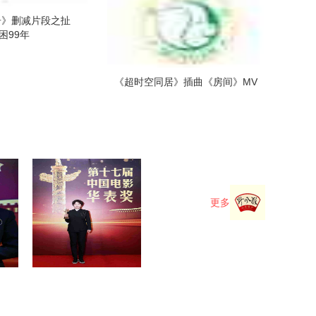
居》删减片段之扯
困99年
《超时空同居》插曲《房间》MV
更多