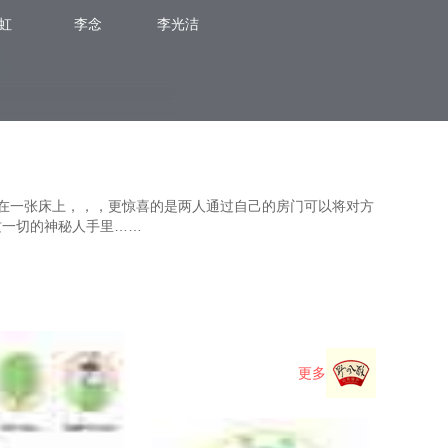
虹
李念
李光洁
两人睡在一张床上，，，更惊喜的是两人通过自己的房门可以将对方
知道这一切的神秘人手里……
更多