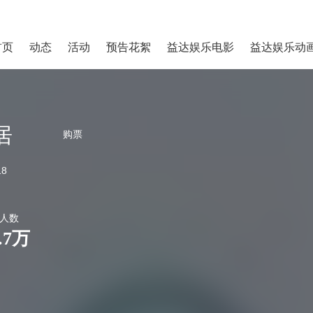
首页
动态
活动
预告花絮
益达娱乐电影
益达娱乐动
居
购票
18
人数
.7万