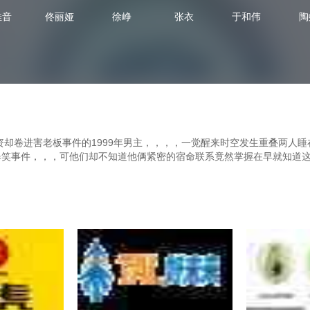
佳音
佟丽娅
徐峥
张衣
于和伟
陶
拉投资却卷进害老板事件的1999年男主，，，，一觉醒来时空发生重叠
种爆笑事件，，，可他们却不知道他俩紧密的宿命联系竟然掌握在早就