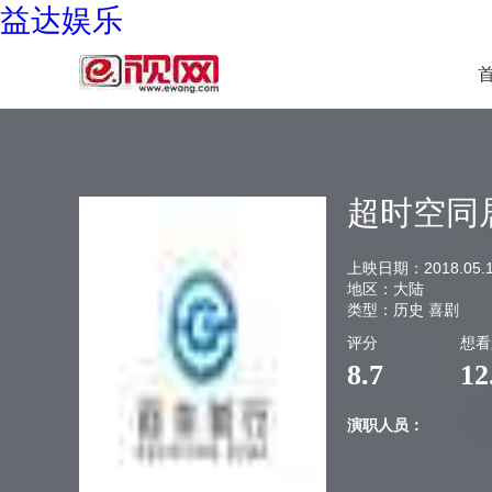
益达娱乐
超时空同
上映日期：
2018.05.
地区：
大陆
类型：
历史 喜剧
评分
想看
8.7
12
演职人员：