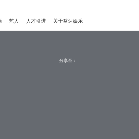
画
艺人
人才引进
关于益达娱乐
分享至：