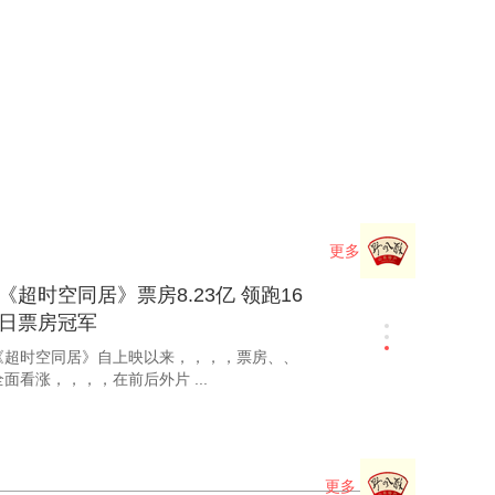
韩延获电影嘉年华专业推荐导演奖
处女作获评最受瞩目爱情片
8电影嘉年华“电影之夜”于12月9日晚举行颁奖典
，，导演韩延收获2018电影嘉年华“专业推荐导
 ...
《超时空同居》东京电影节展映反
烈 雷佳音苏伦畅聊拍摄初心
25日，，，第三十一届东京国际电影节盛大开
，，，电影《超时空同居》导演苏伦携主演雷佳
更多
.
《超时空同居》票房8.23亿 领跑16
日票房冠军
时空同居》自上映以来，，，，票房、、
涨，，，，在前后外片 ...
更多