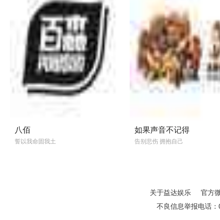
八佰
如果声音不记得
誓以我命固我土
告别悲伤 拥抱自己
关于益达娱乐
官方
不良信息举报电话：01