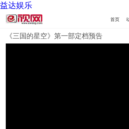
益达娱乐
首页
《三国的星空》第一部定档预告