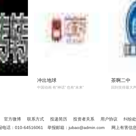
冲出地球
茶啊二中
中国动画 有“神话” 也有“未来”
回到笑得最大
官方微博
联系方式
投递简历
投资者关系
用户协议
纠纷
：010-64516061
举报邮箱：jubao@admin.com
网上有害信