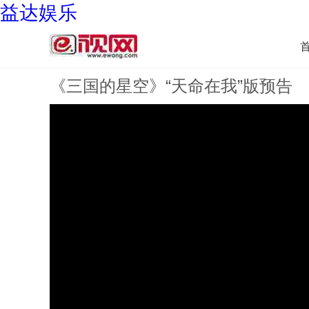
益达娱乐
《三国的星空》“天命在我”版预告