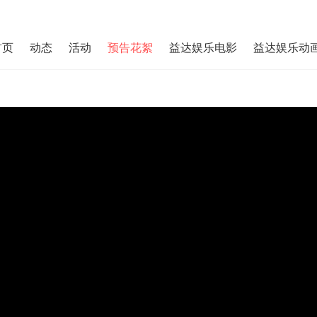
首页
动态
活动
预告花絮
益达娱乐电影
益达娱乐动